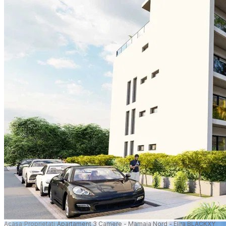
Acasa
Proprietati
Apartament 3 Camere - Mamaia Nord - Elira BLACKXY
›
›