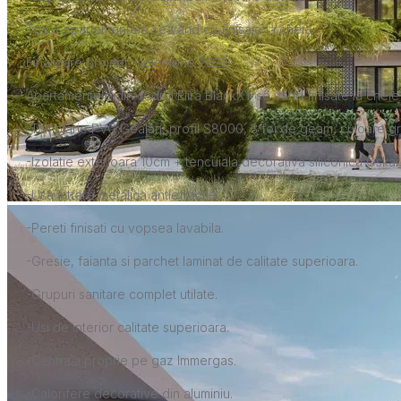
Toate apartamentele se vand cu finisaje la cheie
Finalizare proiect: Noiembrie 2022
Apartamentele din cadrul Elira BlackXY se vand finisate la cheie 
-Tamplarie PVC Gealan, profil S8000, 3 foi de geam, culoare gri an
-Izolatie exterioara 10cm + tencuiala decorativa siliconica Oskar
-Usa intrare metalica antiefractie.
-Pereti finisati cu vopsea lavabila.
-Gresie, faianta si parchet laminat de calitate superioara.
-Grupuri sanitare complet utilate.
-Usi de interior calitate superioara.
-Centrala proprie pe gaz Immergas.
-Calorifere decorative din aluminiu.