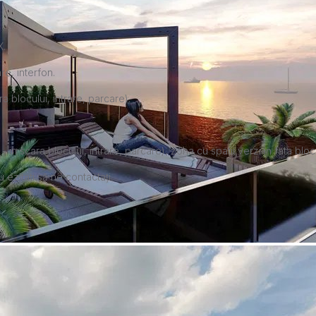
X.
re, interfon.
blocului, intrare, parcare).
scara blocului, intrare, parcare), zona cu spatii verzi in fata blocul
 ezitați să ne contactați.