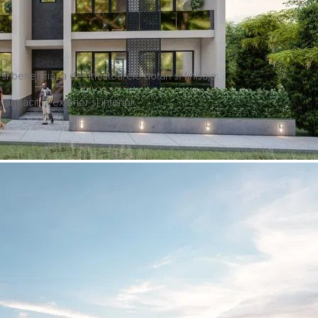
si beneficiaza de urmatoarele dotari si finisaje:
tracit la exterior si interior.
.