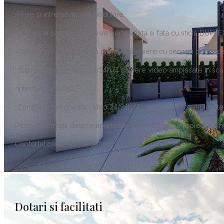
-Prize si intrerupatoare modulare.
-Balcoane placate cu gresie portelanata si fata cu sticla DUPLE
-Casa scarii amenajata cu granit, plafoniere cu senzori de misca
-Supraveghere video 24/24h (4 camere video amplasate in scara 
-interfon cu video.
-Zona supravegheata video 24/24h (4 camere video amplasate - in 
Pentru informații despre apartamente și vizionarea proiectului nu
Confortul casei tale, redefinit!
Dotari si facilitati