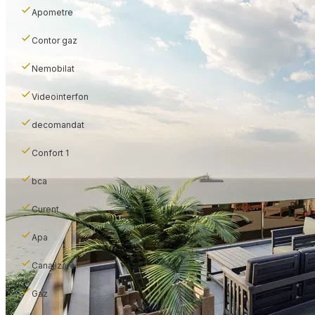
Apometre
Contor gaz
Nemobilat
Videointerfon
decomandat
Confort 1
bca
Curent
Apa
Canalizare
Gaz