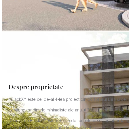
Despre proprietate
#BlackXY este cel de-al 4-lea proiect din portofoliul Elira și cel
Urmărind tendințele minimaliste ale anului 2021, BlackXY respect
Denumirea BlackXY este definită de tonurile de culori abordate, 
reușind să atingă pefecțiunea în fiecare detaliu.