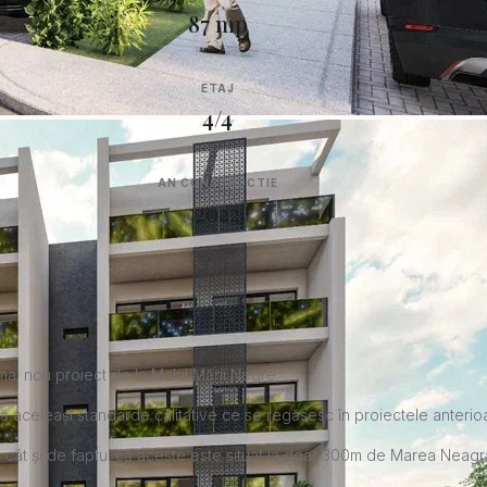
87 mp
ETAJ
4/4
AN CONSTRUCTIE
2022
 mai nou proiect de la Malul Mării Negre.
ă aceleași standarde calitative ce se regăsesc în proiectele anterio
cât și de faptul că aceste este situat la doar 300m de Marea Neagră,