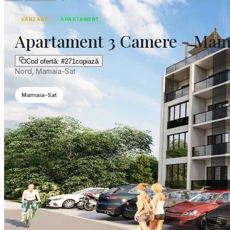
VÂNZARE
APARTAMENT
Apartament 3 Camere - Mam
Cod ofertă:
#
271
copiază
Nord, Mamaia-Sat
Mamaia-Sat