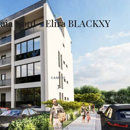
aia Nord - Elira BLACKXY
CAMERE
3
BAI
1
SUPRAFATA