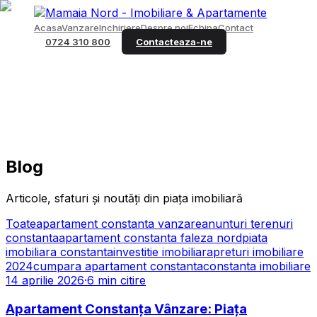
Acasa
Vanzare
Inchiriere
Despre noi
Echipa
Contact
0724 310 800
Contacteaza-ne
Blog
Articole, sfaturi și noutăți din piața imobiliară
Toate
apartament constanta vanzare
anunturi terenuri
constanta
apartament constanta faleza nord
piata
imobiliara constanta
investitie imobiliara
preturi imobiliare
2024
cumpara apartament constanta
constanta imobiliare
14 aprilie 2026
·
6
min citire
Apartament Constanța Vânzare: Piața