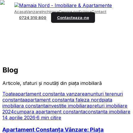
Acasa
Vanzare
Inchiriere
Despre noi
Echipa
Contact
0724 310 800
Contacteaza-ne
Blog
Articole, sfaturi și noutăți din piața imobiliară
Toate
apartament constanta vanzare
anunturi terenuri
constanta
apartament constanta faleza nord
piata
imobiliara constanta
investitie imobiliara
preturi imobiliare
2024
cumpara apartament constanta
constanta imobiliare
14 aprilie 2026
·
6
min citire
Apartament Constanța Vânzare: Piața