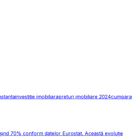
nstanta
investitie imobiliara
preturi imobiliare 2024
cumpara
pășind 70% conform datelor Eurostat. Această evoluție