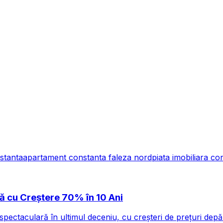
stanta
apartament constanta faleza nord
piata imobiliara co
 cu Creștere 70% în 10 Ani
spectaculară în ultimul deceniu, cu creșteri de prețuri de