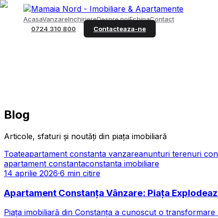
Acasa
Vanzare
Inchiriere
Despre noi
Echipa
Contact
0724 310 800
Contacteaza-ne
Blog
Articole, sfaturi și noutăți din piața imobiliară
Toate
apartament constanta vanzare
anunturi terenuri con
apartament constanta
constanta imobiliare
14 aprilie 2026
·
6
min citire
Apartament Constanța Vânzare: Piața Explodează
Piața imobiliară din Constanța a cunoscut o transformare 