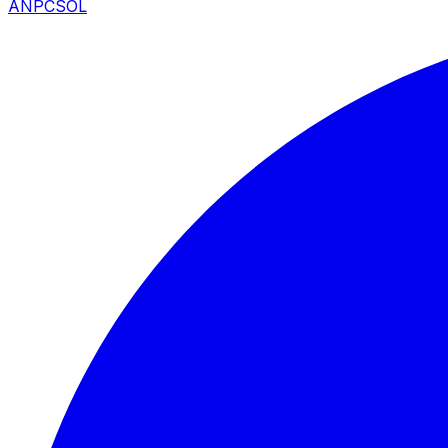
ANPC
SOL