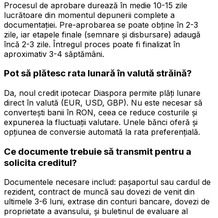
Procesul de aprobare durează în medie 10-15 zile
lucrătoare din momentul depunerii complete a
documentației. Pre-aprobarea se poate obține în 2-3
zile, iar etapele finale (semnare și disbursare) adaugă
încă 2-3 zile. Întregul proces poate fi finalizat în
aproximativ 3-4 săptămâni.
Pot să plătesc rata lunară în valută străină?
Da, noul credit ipotecar Diaspora permite plăți lunare
direct în valută (EUR, USD, GBP). Nu este necesar să
convertești banii în RON, ceea ce reduce costurile și
expunerea la fluctuații valutare. Unele bănci oferă și
opțiunea de conversie automată la rata preferențială.
Ce documente trebuie să transmit pentru a
solicita creditul?
Documentele necesare includ: pașaportul sau cardul de
rezident, contract de muncă sau dovezi de venit din
ultimele 3-6 luni, extrase din conturi bancare, dovezi de
proprietate a avansului, și buletinul de evaluare al