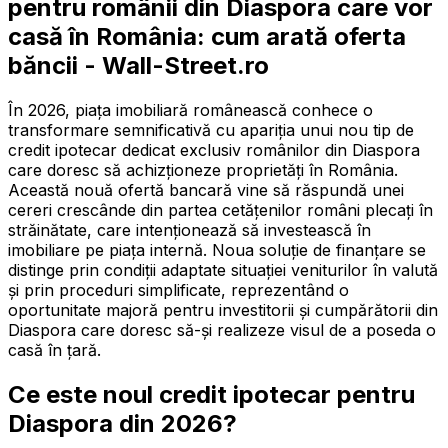
pentru românii din Diaspora care vor
casă în România: cum arată oferta
băncii - Wall-Street.ro
În 2026, piața imobiliară românească conhece o
transformare semnificativă cu apariția unui nou tip de
credit ipotecar dedicat exclusiv românilor din Diaspora
care doresc să achizționeze proprietăți în România.
Această nouă ofertă bancară vine să răspundă unei
cereri crescânde din partea cetățenilor români plecați în
străinătate, care intenționează să investească în
imobiliare pe piața internă. Noua soluție de finanțare se
distinge prin condiții adaptate situației veniturilor în valută
și prin proceduri simplificate, reprezentând o
oportunitate majoră pentru investitorii și cumpărătorii din
Diaspora care doresc să-și realizeze visul de a poseda o
casă în țară.
Ce este noul credit ipotecar pentru
Diaspora din 2026?