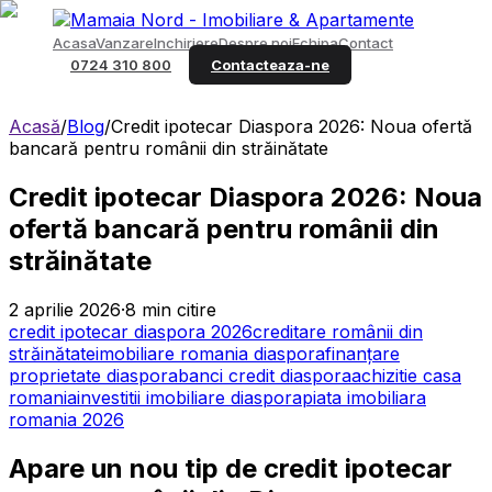
Acasa
Vanzare
Inchiriere
Despre noi
Echipa
Contact
0724 310 800
Contacteaza-ne
Acasă
/
Blog
/
Credit ipotecar Diaspora 2026: Noua ofertă
bancară pentru românii din străinătate
Credit ipotecar Diaspora 2026: Noua
ofertă bancară pentru românii din
străinătate
2 aprilie 2026
·
8
min citire
credit ipotecar diaspora 2026
creditare românii din
străinătate
imobiliare romania diaspora
finanțare
proprietate diaspora
banci credit diaspora
achizitie casa
romania
investitii imobiliare diaspora
piata imobiliara
romania 2026
Apare un nou tip de credit ipotecar