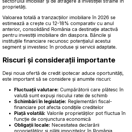
sectorului imobiliar și de atragere a investiției străine în
proprietăți.
Valoarea totală a tranzacțiilor imobiliare în 2026 se
estimează a crește cu 12-18% comparativ cu anul
anterior, consolidând România ca destinație atactivă
pentru investiții imobiliare din diaspora. Băncile și
instituțiile financiare recunosc potențialul acestui
segment și investesc în produse și servicii adaptate.
Riscuri și considerații importante
Deși noua ofertă de credit ipotecar aduce oportunități,
este important să se considere și anumite riscuri:
Fluctuații valutare:
Cumpărătorii care plătesc în
valută sunt expuși riscului ratei de schimb
Schimbări în legislație:
Reglementări fiscal-
financiare pot afecta condițiile creditelor
Piață volatilă:
Valorile proprietăților pot fluctua în
funcție de conjunctura economică
Obligații locale:
Necesitatea declarării
proprietăților și plății impozitelor în România