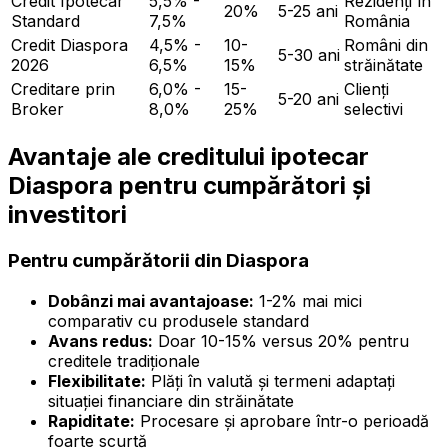
Credit Ipotecar
5,5% -
Rezidenți în
20%
5-25 ani
Standard
7,5%
România
Credit Diaspora
4,5% -
10-
Români din
5-30 ani
2026
6,5%
15%
străinătate
Creditare prin
6,0% -
15-
Clienți
5-20 ani
Broker
8,0%
25%
selectivi
Avantaje ale creditului ipotecar
Diaspora pentru cumpărători și
investitori
Pentru cumpărătorii din Diaspora
Dobânzi mai avantajoase:
1-2% mai mici
comparativ cu produsele standard
Avans redus:
Doar 10-15% versus 20% pentru
creditele tradiționale
Flexibilitate:
Plăți în valută și termeni adaptați
situației financiare din străinătate
Rapiditate:
Procesare și aprobare într-o perioadă
foarte scurtă