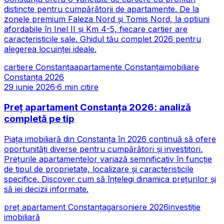
distincte pentru cumpărătorii de apartamente. De la
zonele premium Faleza Nord și Tomis Nord, la optiuni
afordabile în Inel II și Km 4-5, fiecare cartier are
caracteristicile sale. Ghidul tău complet 2026 pentru
alegerea locuinței ideale.
cartiere Constanța
apartamente Constanța
imobiliare
Constanța 2026
29 iunie 2026
·
6
min citire
Preț apartament Constanța 2026: analiză
completă pe tip
Piața imobiliară din Constanța în 2026 continuă să ofere
oportunități diverse pentru cumpărători și investitori.
Prețurile apartamentelor variază semnificativ în funcție
de tipul de proprietate, localizare și caracteristicile
specifice. Discover cum să înțelegi dinamica prețurilor și
să iei decizii informate.
preț apartament Constanța
garsoniere 2026
investiție
imobiliară