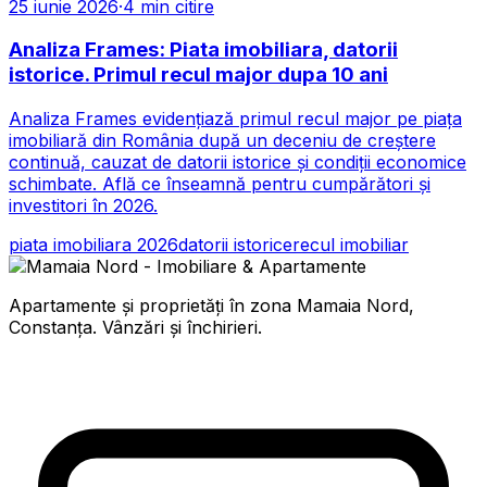
25 iunie 2026
·
4
min citire
Analiza Frames: Piata imobiliara, datorii
istorice. Primul recul major dupa 10 ani
Analiza Frames evidențiază primul recul major pe piața
imobiliară din România după un deceniu de creștere
continuă, cauzat de datorii istorice și condiții economice
schimbate. Află ce înseamnă pentru cumpărători și
investitori în 2026.
piata imobiliara 2026
datorii istorice
recul imobiliar
Apartamente și proprietăți în zona Mamaia Nord,
Constanța. Vânzări și închirieri.