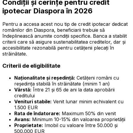
Condiții și cerințe pentru credit
ipotecar Diaspora în 2026
Pentru a accesa acest nou tip de credit ipotecar dedicat
românilor din Diaspora, beneficiarii trebuie să
îndeplinească anumite condiții specifice. Banca a stabilit
criterii care să asigure sustenabilitatea creditelor, dar și
accesibilitate rezonabilă pentru cetățenii plecați în
străinătate.
Criterii de eligibilitate
Naționalitate și reşedință:
Cetățeni români cu
reședința stabilă în străinătate (minim 1 an)
Vârstă:
Între 21 și 65 de ani la data aprobării
creditului
Venituri stabile:
Venit lunar minim echivalent cu
1.500 EUR
Rata de îndatorare:
Maximum 50% din venit
Avans:
Minimum 10-15% din valoarea proprietății
Proprietate:
Imobil cu valoare între 50.000 și
500.000 EUR