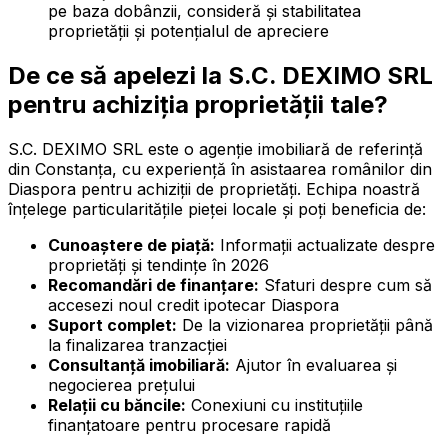
pe baza dobânzii, consideră și stabilitatea
proprietății și potențialul de apreciere
De ce să apelezi la S.C. DEXIMO SRL
pentru achiziția proprietății tale?
S.C. DEXIMO SRL este o agenție imobiliară de referință
din Constanța, cu experiență în asistaarea românilor din
Diaspora pentru achiziții de proprietăți. Echipa noastră
înțelege particularitățile pieței locale și poți beneficia de:
Cunoaștere de piață:
Informații actualizate despre
proprietăți și tendințe în 2026
Recomandări de finanțare:
Sfaturi despre cum să
accesezi noul credit ipotecar Diaspora
Suport complet:
De la vizionarea proprietății până
la finalizarea tranzacției
Consultanță imobiliară:
Ajutor în evaluarea și
negocierea prețului
Relații cu băncile:
Conexiuni cu instituțiile
finanțatoare pentru procesare rapidă