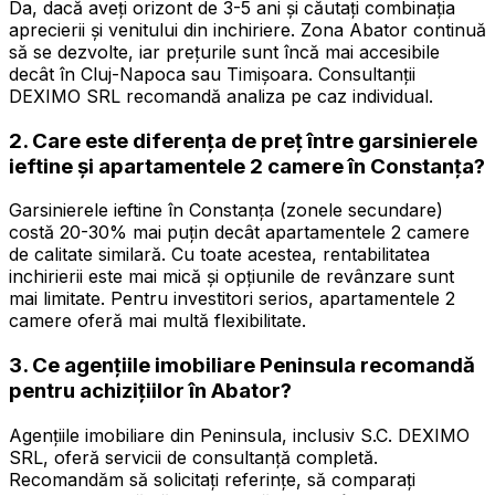
Da, dacă aveți orizont de 3-5 ani și căutați combinația
aprecierii și venitului din inchiriere. Zona Abator continuă
să se dezvolte, iar prețurile sunt încă mai accesibile
decât în Cluj-Napoca sau Timișoara. Consultanții
DEXIMO SRL recomandă analiza pe caz individual.
2. Care este diferența de preț între garsinierele
ieftine și apartamentele 2 camere în Constanța?
Garsinierele ieftine în Constanța (zonele secundare)
costă 20-30% mai puțin decât apartamentele 2 camere
de calitate similară. Cu toate acestea, rentabilitatea
inchirierii este mai mică și opțiunile de revânzare sunt
mai limitate. Pentru investitori serios, apartamentele 2
camere oferă mai multă flexibilitate.
3. Ce agențiile imobiliare Peninsula recomandă
pentru achizițiilor în Abator?
Agențiile imobiliare din Peninsula, inclusiv S.C. DEXIMO
SRL, oferă servicii de consultanță completă.
Recomandăm să solicitați referințe, să comparați