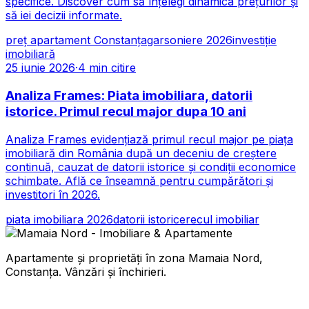
specifice. Discover cum să înțelegi dinamica prețurilor și
să iei decizii informate.
preț apartament Constanța
garsoniere 2026
investiție
imobiliară
25 iunie 2026
·
4
min citire
Analiza Frames: Piata imobiliara, datorii
istorice. Primul recul major dupa 10 ani
Analiza Frames evidențiază primul recul major pe piața
imobiliară din România după un deceniu de creștere
continuă, cauzat de datorii istorice și condiții economice
schimbate. Află ce înseamnă pentru cumpărători și
investitori în 2026.
piata imobiliara 2026
datorii istorice
recul imobiliar
Apartamente și proprietăți în zona Mamaia Nord,
Constanța. Vânzări și închirieri.