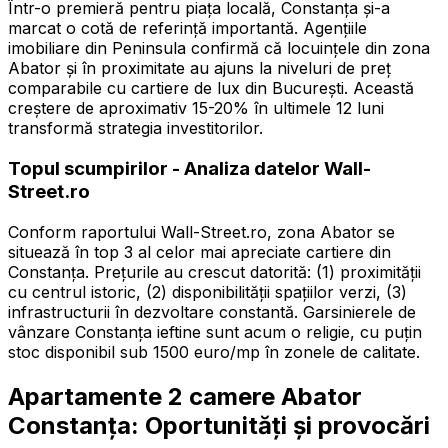
Într-o premieră pentru piața locală, Constanța și-a
marcat o cotă de referință importantă. Agențiile
imobiliare din Peninsula confirmă că locuințele din zona
Abator și în proximitate au ajuns la niveluri de preț
comparabile cu cartiere de lux din București. Această
creștere de aproximativ 15-20% în ultimele 12 luni
transformă strategia investitorilor.
Topul scumpirilor - Analiza datelor Wall-
Street.ro
Conform raportului Wall-Street.ro, zona Abator se
situează în top 3 al celor mai apreciate cartiere din
Constanța. Prețurile au crescut datorită: (1) proximității
cu centrul istoric, (2) disponibilității spațiilor verzi, (3)
infrastructurii în dezvoltare constantă. Garsinierele de
vânzare Constanța ieftine sunt acum o religie, cu puțin
stoc disponibil sub 1500 euro/mp în zonele de calitate.
Apartamente 2 camere Abator
Constanța: Oportunități și provocări