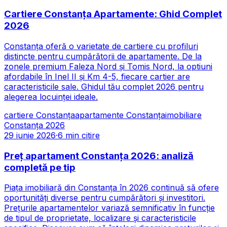
Cartiere Constanța Apartamente: Ghid Complet
2026
Constanța oferă o varietate de cartiere cu profiluri
distincte pentru cumpărătorii de apartamente. De la
zonele premium Faleza Nord și Tomis Nord, la optiuni
afordabile în Inel II și Km 4-5, fiecare cartier are
caracteristicile sale. Ghidul tău complet 2026 pentru
alegerea locuinței ideale.
cartiere Constanța
apartamente Constanța
imobiliare
Constanța 2026
29 iunie 2026
·
6
min citire
Preț apartament Constanța 2026: analiză
completă pe tip
Piața imobiliară din Constanța în 2026 continuă să ofere
oportunități diverse pentru cumpărători și investitori.
Prețurile apartamentelor variază semnificativ în funcție
de tipul de proprietate, localizare și caracteristicile