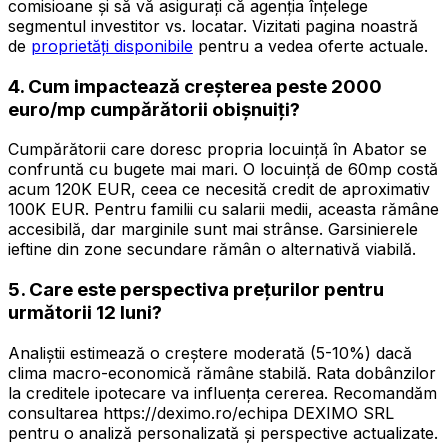
comisioane și să vă asigurați că agenția înțelege
segmentul investitor vs. locatar. Vizitati pagina noastră
de
proprietăți disponibile
pentru a vedea oferte actuale.
4. Cum impactează creșterea peste 2000
euro/mp cumpărătorii obișnuiți?
Cumpărătorii care doresc propria locuință în Abator se
confruntă cu bugete mai mari. O locuință de 60mp costă
acum 120K EUR, ceea ce necesită credit de aproximativ
100K EUR. Pentru familii cu salarii medii, aceasta rămâne
accesibilă, dar marginile sunt mai strânse. Garsinierele
ieftine din zone secundare rămân o alternativă viabilă.
5. Care este perspectiva prețurilor pentru
următorii 12 luni?
Analiștii estimează o creștere moderată (5-10%) dacă
clima macro-economică rămâne stabilă. Rata dobânzilor
la creditele ipotecare va influența cererea. Recomandăm
consultarea https://deximo.ro/echipa DEXIMO SRL
pentru o analiză personalizată și perspective actualizate.