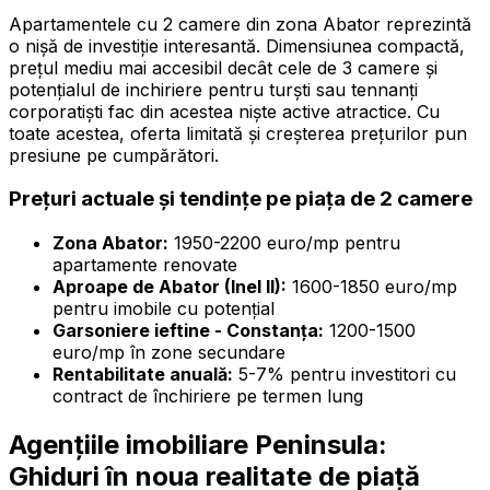
Apartamentele cu 2 camere din zona Abator reprezintă
o nișă de investiție interesantă. Dimensiunea compactă,
prețul mediu mai accesibil decât cele de 3 camere și
potențialul de inchiriere pentru turști sau tennanți
corporatiști fac din acestea niște active atractice. Cu
toate acestea, oferta limitată și creșterea prețurilor pun
presiune pe cumpărători.
Prețuri actuale și tendințe pe piața de 2 camere
Zona Abator:
1950-2200 euro/mp pentru
apartamente renovate
Aproape de Abator (Inel II):
1600-1850 euro/mp
pentru imobile cu potențial
Garsoniere ieftine - Constanța:
1200-1500
euro/mp în zone secundare
Rentabilitate anuală:
5-7% pentru investitori cu
contract de închiriere pe termen lung
Agențiile imobiliare Peninsula:
Ghiduri în noua realitate de piață