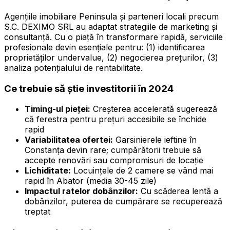
Agențiile imobiliare Peninsula și parteneri locali precum
S.C. DEXIMO SRL au adaptat strategiile de marketing și
consultanță. Cu o piaţă în transformare rapidă, serviciile
profesionale devin esențiale pentru: (1) identificarea
proprietăților undervalue, (2) negocierea prețurilor, (3)
analiza potențialului de rentabilitate.
Ce trebuie să știe investitorii în 2024
Timing-ul pieței:
Creșterea accelerată sugerează
că ferestra pentru prețuri accesibile se închide
rapid
Variabilitatea ofertei:
Garsinierele ieftine în
Constanța devin rare; cumpărătorii trebuie să
accepte renovări sau compromisuri de locație
Lichiditate:
Locuințele de 2 camere se vând mai
rapid în Abator (media 30-45 zile)
Impactul ratelor dobânzilor:
Cu scăderea lentă a
dobânzilor, puterea de cumpărare se recuperează
treptat