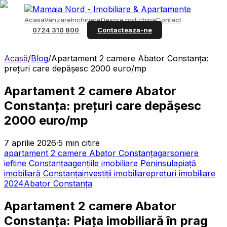
Acasa
Vanzare
Inchiriere
Despre noi
Echipa
Contact
0724 310 800
Contacteaza-ne
Acasă
/
Blog
/
Apartament 2 camere Abator Constanța:
prețuri care depășesc 2000 euro/mp
Apartament 2 camere Abator
Constanța: prețuri care depășesc
2000 euro/mp
7 aprilie 2026
·
5
min citire
apartament 2 camere Abator Constanța
garsoniere
ieftine Constanța
agențiile imobiliare Peninsula
piață
imobiliară Constanța
investiții imobiliare
prețuri imobiliare
2024
Abator Constanța
Apartament 2 camere Abator
Constanța: Piața imobiliară în prag